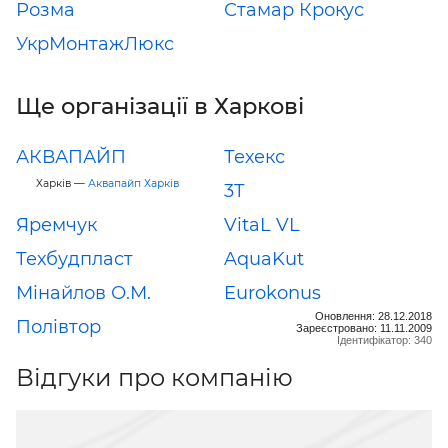
Розма
Стамар Крокус
УкрМонтажЛюкс
Ще організації в Харкові
АКВАПАЙП
Техекс
Харків —
Аквапайп Харків
3Т
Яремчук
VitaL VL
Техбудпласт
AquaKut
Мінайлов О.М.
Eurokonus
Оновлення: 28.12.2018
Полівтор
Зареєстровано: 11.11.2009
Ідентифікатор: 340
Відгуки про компанію